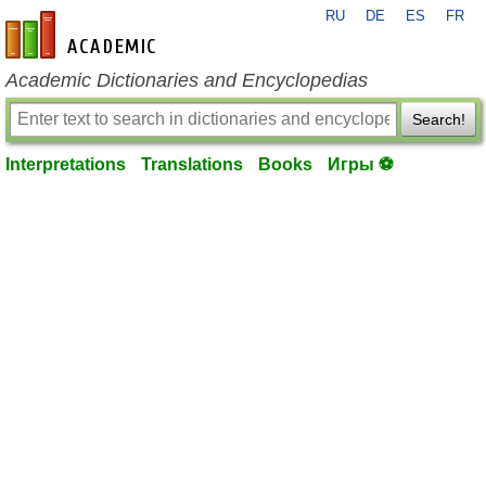
RU
DE
ES
FR
en-academic.com
Academic Dictionaries and Encyclopedias
Search!
Interpretations
Translations
Books
Игры ⚽