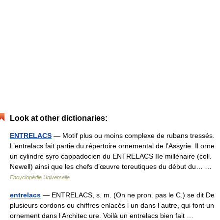
Look at other dictionaries:
ENTRELACS
— Motif plus ou moins complexe de rubans tressés.
L’entrelacs fait partie du répertoire ornemental de l’Assyrie. Il orne
un cylindre syro cappadocien du ENTRELACS IIe millénaire (coll.
Newell) ainsi que les chefs d’œuvre toreutiques du début du… …
Encyclopédie Universelle
entrelacs
— ENTRELACS, s. m. (On ne pron. pas le C.) se dit De
plusieurs cordons ou chiffres enlacés l un dans l autre, qui font un
ornement dans l Architec ure. Voilà un entrelacs bien fait …