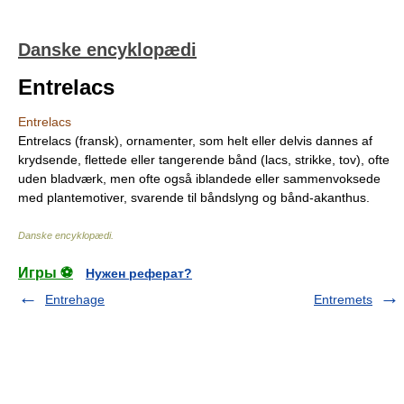
Danske encyklopædi
Entrelacs
Entrelacs
Entrelacs (fransk), ornamenter, som helt eller delvis dannes af
krydsende, flettede eller tangerende bånd (lacs, strikke, tov), ofte
uden bladværk, men ofte også iblandede eller sammenvoksede
med plantemotiver, svarende til båndslyng og bånd-akanthus.
Danske encyklopædi
.
Игры ⚽
Нужен реферат?
Entrehage
Entremets