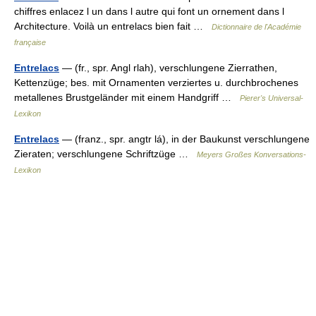
chiffres enlacez l un dans l autre qui font un ornement dans l
Architecture. Voilà un entrelacs bien fait …
Dictionnaire de l'Académie
française
Entrelacs
— (fr., spr. Angl rlah), verschlungene Zierrathen,
Kettenzüge; bes. mit Ornamenten verziertes u. durchbrochenes
metallenes Brustgeländer mit einem Handgriff …
Pierer's Universal-
Lexikon
Entrelacs
— (franz., spr. angtr lá), in der Baukunst verschlungene
Zieraten; verschlungene Schriftzüge …
Meyers Großes Konversations-
Lexikon