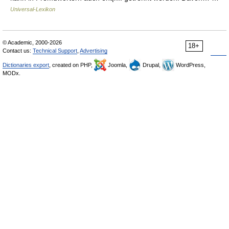
Universal-Lexikon
© Academic, 2000-2026
18+
Contact us:
Technical Support
,
Advertising
Dictionaries export
, created on PHP,
Joomla,
Drupal,
WordPress,
MODx.