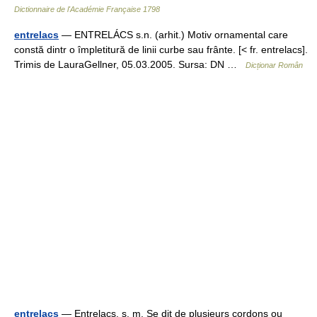
Dictionnaire de l'Académie Française 1798
entrelacs
— ENTRELÁCS s.n. (arhit.) Motiv ornamental care
constă dintr o împletitură de linii curbe sau frânte. [< fr. entrelacs].
Trimis de LauraGellner, 05.03.2005. Sursa: DN …
Dicționar Român
entrelacs
— Entrelacs. s. m. Se dit de plusieurs cordons ou