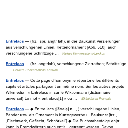
Entrelacs
— (frz., spr. angtr lah), in der Baukunst Verzierungen
aus verschlungenen Linien, Kettenornament [Abb. 510]; auch
verschlungene Schriftzüge …
Kleines Konversations-Lexikon
Entrelacs
— (frz. angtrlah), verschlungene Zierrathen; Schriftzüge
…
Herders Conversations-Lexikon
Entrelacs
— Cette page d’homonymie répertorie les différents
sujets et articles partageant un même nom. Sur les autres projets
Wikimedia : « Entrelacs », sur le Wiktionnaire (dictionnaire
universel) Le mot « entrelacs[1] » ou …
Wikipédia en Français
Entrelacs
— ◆ En|tre|lacs 〈[ãtrəlạ] n.; , 〉 verschlungene Linien,
Bänder usw. als Ornament in Kunstgewerbe u. Baukunst [frz.,
„Flechtwerk, Geflecht, Schnörkel“] ◆ Die Buchstabenfolge en|tr...
kann in Fremdwörtern auch ent|r... getrennt werden. Davon… …